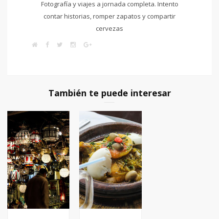
Fotografía y viajes a jornada completa. Intento
contar historias, romper zapatos y compartir
cervezas
W
F
T
I
G
e
a
w
n
o
b
c
i
s
o
s
e
t
t
g
i
b
t
a
l
t
o
e
g
e
e
o
r
r
+
k
a
También te puede interesar
m